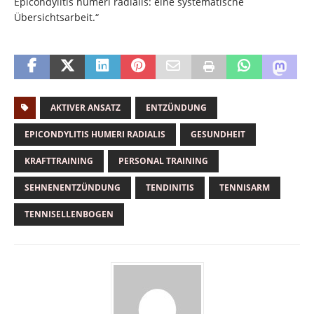
Epicondylitis humeri radialis: eine systematische
Übersichtsarbeit.“
AKTIVER ANSATZ
ENTZÜNDUNG
EPICONDYLITIS HUMERI RADIALIS
GESUNDHEIT
KRAFTTRAINING
PERSONAL TRAINING
SEHNENENTZÜNDUNG
TENDINITIS
TENNISARM
TENNISELLENBOGEN