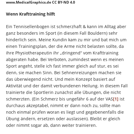
www.MedicalGraphics.de
CC BY-ND 4.0
Wenn Krafttraining hilft
Ein Tennisellenbogen ist schmerzhaft & kann im Alltag aber
ganz besonders im Sport (in diesem Fall Bouldern) sehr
hinderlich sein. Meine Kundin kam zu mir und bat mich um
einen Trainingsplan, der die Arme nicht belasten sollte, da
ihre Physiotherapeutin ihr „dringend“ vom Krafttraining
abgeraten habe. Bei Verboten, zumindest wenn es meinen
Sport angeht, stelle ich fast immer gleich auf stur, es sei
denn, sie machen Sinn. Bei Sehnenreizungen machen sie
das überwiegend nicht. Und mein Konzept basiert auf
Aktivität und der damit verbundenen Heilung. In diesem Fall
trainierte die Sportlerin zunächst alle Übungen, die nicht
schmerzten. (Ein Schmerz bis ungefähr 6 auf der VAS
[1]
ist
durchaus akzeptabel, nimmt er dann noch zu, sollte man
noch einmal prüfen woran es liegt und gegebenenfalls die
Übung ändern, ersetzen oder auslassen). Bleibt er gleich
oder nimmt sogar ab, dann weiter trainieren.