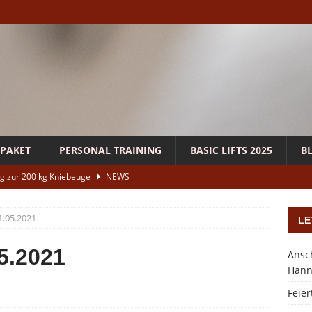
PAKET
PERSONAL TRAINING
BASIC LIFTS 2025
B
g zur 200 kg Kniebeuge
NEWS
ion bei Hebe- und Beugeübungen (Deadlifts & Squats)
.05.2021
LE
es Krafttraining bei Osteoporose
NEWS
5.2021
Ansch
Hann
ing nach der Physiotherapie in Hannover
ANGEBOTE
Feier
gs Challenge 2025
TRAININGSTIPPS