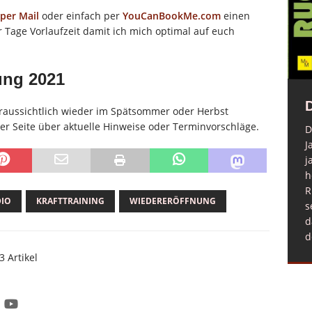
per Mail
oder einfach per
YouCanBookMe.com
einen
r Tage Vorlaufzeit damit ich mich optimal auf euch
ung 2021
oraussichtlich wieder im Spätsommer oder Herbst
er Seite über aktuelle Hinweise oder Terminvorschläge.
D
J
j
h
Mein erstes Buch
R
DIO
KRAFTTRAINING
WIEDERERÖFFNUNG
Liebe Powersportsfreunde! Mein erstes
s
Buch ist nun endlich veröffentlicht und
d
über Amazon erhältlich. Ich wünsche
d
Euch viel Spaß beim Lesen und viel
3 Artikel
Erfolg beim Umsetzen meiner Tipps.
Mark
[...]