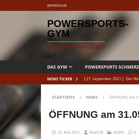
IMPRESSUM
POWERSPORTS-
GYM
DEIN KRAFTSPORTSTUDIO
DAS GYM
POWERSPORTS SCHMERZ
[ 27. September 2021 ]
Der We
NEWS TICKER
[ 14. Oktober 2020 ]
Kopfposit
STARTSEITE
NEWS
ÖFFNUNG am 31
TRAININGSTIPPS
[ 2. September 2020 ]
Sinnvoll
ÖFFNUNG am 31.0
[ 20. Mai 2026 ]
Anschlusstrain
[ 17. Dezember 2025 ]
Feierta
25. Mai 2021
Mark78
NEWS
0