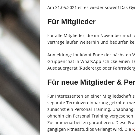
[ 10. Oktober 2025 ]
10 Jahre e
Am 31.05.2021 ist es wieder soweit! Das G
Krafttraining
NEWS
Für Mitglieder
[ 6. August 2025 ]
Krafttrainin
ANGEBOTE
Für alle Mitglieder, die im November noch 
Verträge laufen weiterhin und bedürfen ke
[ 21. Juni 2025 ]
Tennisellenbo
[ 1. April 2022 ]
GESUNDHEITST
Anmeldung: Ihr könnt Ende der nächsten W
Gruppenchat in WhatsApp schicke einen Te
Ausdauergerät (Ruderergo oder Fahrraderg
Für neue Mitglieder & Pe
Für Interessenten an einer Mitgliedschaft
separate Terminvereinbarung getroffen we
zunächst ein Personal Training. Unabhängig
ohnehin ein Personal Training vorgesehen
Zusammenarbeit zu garantieren. Diese Praxi
gängigen Fitnesstudios verlangt wird. Die
K