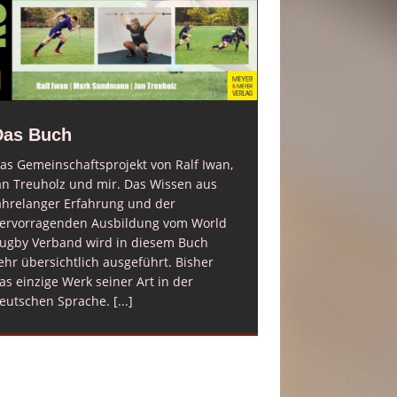
Das Buch
as Gemeinschaftsprojekt von Ralf Iwan,
an Treuholz und mir. Das Wissen aus
ahrelanger Erfahrung und der
ervorragenden Ausbildung vom World
Mein erstes 
ugby Verband wird in diesem Buch
Liebe Powersportsf
ehr übersichtlich ausgeführt. Bisher
Buch ist nun endlic
as einzige Werk seiner Art in der
über Amazon erhält
eutschen Sprache.
[...]
Euch viel Spaß bei
Erfolg beim Umsetz
Mark
[...]