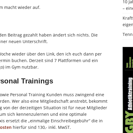
10 Ja
rfolgreiche Kooperation mit dem LSN – eine starke Partnerschaft im
ym macht wieder auf.
– ein
Kraft
g bei Schmerzen: Vertrauen in den eigenen Körper zurückgewinnen
eige
Tenn
den Beitrag gezahlt haben ändert sich nichts. Die
iner neuen Unterschrift.
gen
TRAININGSTIPPS
AG im Powersports Gym
ANGEBOTE
oche wieder über den Link, den ich euch dann per
rmin buchen. Derzeit sind 7 Plattformen und ein
o) im Gym nutzbar.
rsonal Trainings
 sowie Personal Training Kunden muss zwingend eine
rden. Wer also eine Mitgliedschaft anstrebt, bekommt
 von der derzeitigen Situation ist für neue Mitglieder
 um sich kennenzulernen und eine optimale
s ersetzt die „einmalige Einschreibegebühr“ die in
osten
hierfür sind 130,- inkl. MwST.